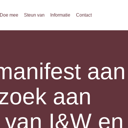
Doe mee
Steun van
Informatie
Contact
manifest aan
rzoek aan
s van I&W en