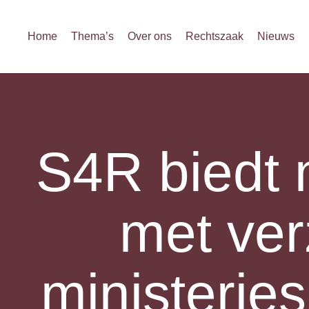
Home
Thema’s
Over ons
Rechtszaak
Nieuws
S4R biedt 
met ve
ministerie