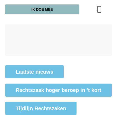
IK DOE MEE
Laatste nieuws
Rechtszaak hoger beroep in 't kort
Tijdlijn Rechtszaken