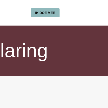
IK DOE MEE
laring