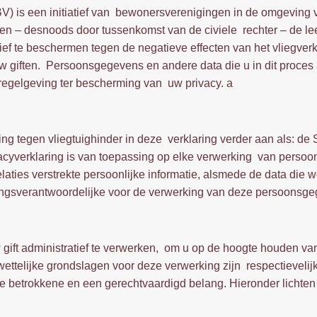
BV) is een initiatief van bewonersverenigingen in de omgeving
en – desnoods door tussenkomst van de civiele rechter – de l
ief te beschermen tegen de negatieve effecten van het vliegver
 uw giften. Persoonsgegevens en andere data die u in dit proces
regelgeving ter bescherming van uw privacy. a
 tegen vliegtuighinder in deze verklaring verder aan als: de
ivacyverklaring is van toepassing op elke verwerking van perso
relaties verstrekte persoonlijke informatie, alsmede de data di
ingsverantwoordelijke voor de verwerking van deze persoonsg
t administratief te verwerken, om u op de hoogte houden van o
telijke grondslagen voor deze verwerking zijn respectievelijk
de betrokkene en een gerechtvaardigd belang. Hieronder lichte